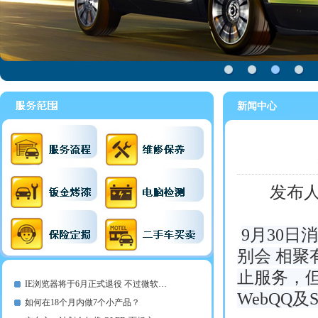
新闻中心
发布
9月30日
别会 相聚
止服务，
IE浏览器将于6月正式退役 不过微软…
WebQQ及
如何在18个月内做7个小产品？