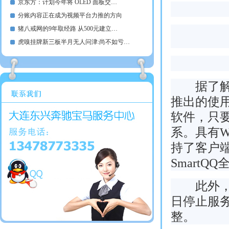
京东方：计划今年将 OLED 面板交…
分账内容正在成为视频平台力推的方向
猪八戒网的9年取经路 从500元建立…
虎嗅挂牌新三板半月无人问津:尚不如亏…
据了解，W
推出的使
软件，只要
系。具有W
持了客户端
Smart
此外，腾讯
日停止服务
整。