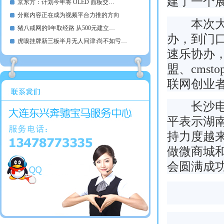
建了一个
京东方：计划今年将 OLED 面板交…
分账内容正在成为视频平台力推的方向
本次大会
猪八戒网的9年取经路 从500元建立…
办，到门
虎嗅挂牌新三板半月无人问津:尚不如亏…
速乐协办，
盟、cms
联网创业
长沙电子
平表示湖
持力度越
做微商城
会圆满成