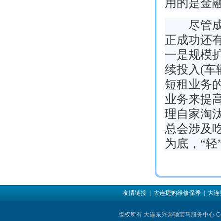
用的是金
尽管成功
正成功还
一是规模扩
续投入(车
短租业务的
业务来提
理自家淘
总会涉及
为底，“轻
友情链接
| 大连捷豹维修保养
| 大
版权所有 大连东兴奔驰宝马服务中心 Copyright © 