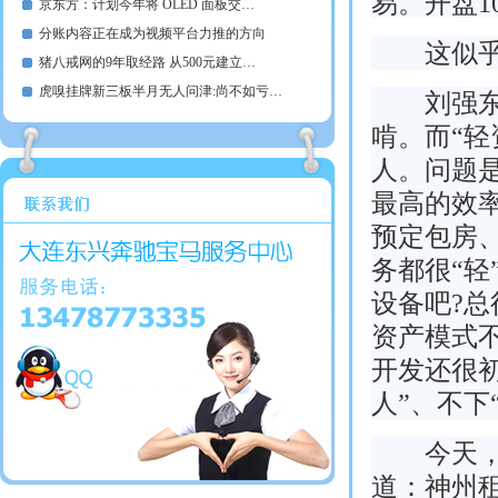
易。开盘10
京东方：计划今年将 OLED 面板交…
分账内容正在成为视频平台力推的方向
这似乎说
猪八戒网的9年取经路 从500元建立…
虎嗅挂牌新三板半月无人问津:尚不如亏…
刘强东著
啃。而“
人。问题
最高的效
预定包房
务都很“轻
设备吧?
资产模式
开发还很
人”、不下
今天，神
道：神州