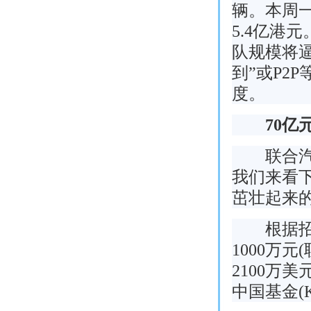
辆。本周一
5.4亿港
队规模将逼
到”或P2
度。
70亿元
联合汽车
我们来看
茁壮起来
根据招股
1000万
2100万
中国基金(K